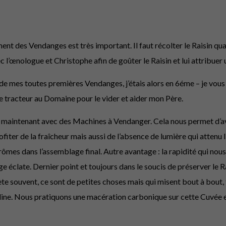
nt des Vendanges est très important. Il faut récolter le Raisin quand 
 l’œnologue et Christophe afin de goûter le Raisin et lui attribuer un
 de mes toutes premières Vendanges, j’étais alors en 6éme – je vous l
 le tracteur au Domaine pour le vider et aider mon Père.
t maintenant avec des Machines à Vendanger. Cela nous permet d’avo
iter de la fraîcheur mais aussi de l’absence de lumière qui attenu
s arômes dans l’assemblage final. Autre avantage : la rapidité qui n
e éclate. Dernier point et toujours dans le soucis de préserver le R
te souvent, ce sont de petites choses mais qui misent bout à bout, fo
ine. Nous pratiquons une macération carbonique sur cette Cuvée et 