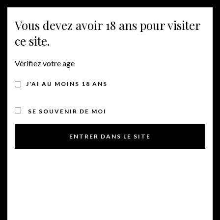
Vous devez avoir 18 ans pour visiter
Togg
ce site.
navig
Vérifiez votre age
LES CÉPAGES DE L’AOP
J'AI AU MOINS 18 ANS
DUCHÉ D’UZÈS
SE SOUVENIR DE MOI