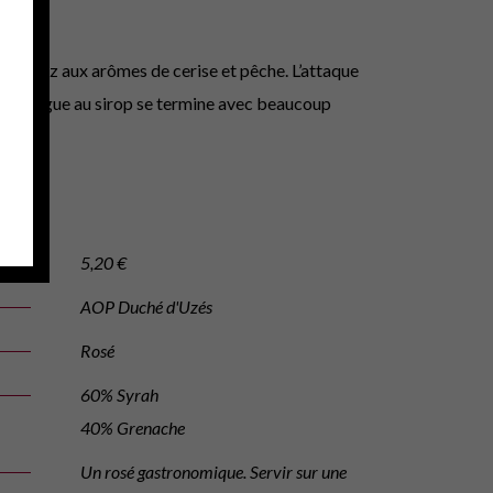
 un nez aux arômes de cerise et pêche. L’attaque
 de mangue au sirop se termine avec beaucoup
5,20 €
AOP Duché d'Uzés
Rosé
60% Syrah
40% Grenache
Un rosé gastronomique. Servir sur une