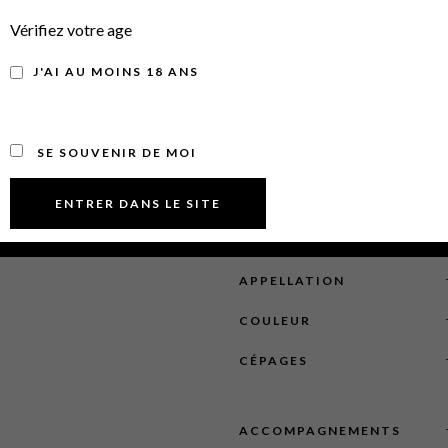
Vérifiez votre age
Robe framboise clair qui amène
J'AI AU MOINS 18 ANS
est vive. La bouche aux notes
d’onctuosité.
SE SOUVENIR DE MOI
PRIX
APPELLATION
COULEUR
CÉPAGES
ACCOMPAGNEMENTS