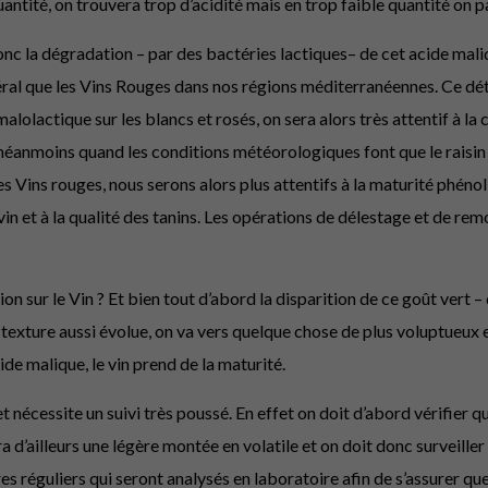
tité, on trouvera trop d’acidité mais en trop faible quantité on pa
nc la dégradation – par des bactéries lactiques– de cet acide maliqu
ral que les Vins Rouges dans nos régions méditerranéennes. Ce détai
lolactique sur les blancs et rosés, on sera alors très attentif à la
n néanmoins quand les conditions météorologiques font que le raisin
 Vins rouges, nous serons alors plus attentifs à la maturité phénol
 vin et à la qualité des tanins. Les opérations de délestage et de r
on sur le Vin ? Et bien tout d’abord la disparition de ce goût vert – 
 texture aussi évolue, on va vers quelque chose de plus voluptueux e
cide malique, le vin prend de la maturité.
nécessite un suivi très poussé. En effet on doit d’abord vérifier q
a d’ailleurs une légère montée en volatile et on doit donc surveiller
s réguliers qui seront analysés en laboratoire afin de s’assurer qu