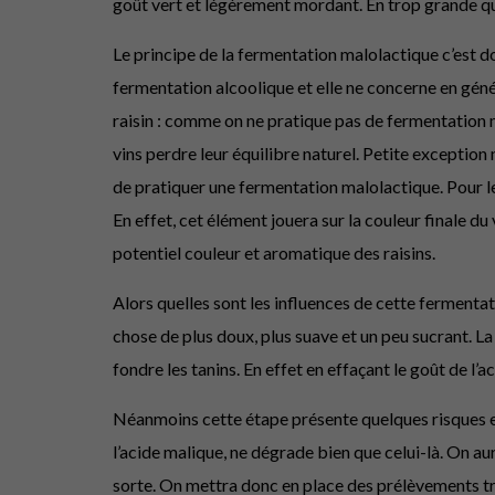
goût vert et légèrement mordant. En trop grande quan
Le principe de la fermentation malolactique c’est do
fermentation alcoolique et elle ne concerne en géné
raisin : comme on ne pratique pas de fermentation ma
vins perdre leur équilibre naturel. Petite exceptio
de pratiquer une fermentation malolactique. Pour les
En effet, cet élément jouera sur la couleur finale du
potentiel couleur et aromatique des raisins.
Alors quelles sont les influences de cette fermentati
chose de plus doux, plus suave et un peu sucrant. La
fondre les tanins. En effet en effaçant le goût de l’a
Néanmoins cette étape présente quelques risques et 
l’acide malique, ne dégrade bien que celui-là. On aur
sorte. On mettra donc en place des prélèvements tre