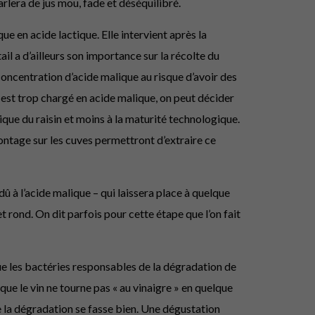
rlera de jus mou, fade et déséquilibré.
e en acide lactique. Elle intervient après la
l a d’ailleurs son importance sur la récolte du
 concentration d’acide malique au risque d’avoir des
 est trop chargé en acide malique, on peut décider
ique du raisin et moins à la maturité technologique.
emontage sur les cuves permettront d’extraire ce
dû à l’acide malique – qui laissera place à quelque
t rond. On dit parfois pour cette étape que l’on fait
ue les bactéries responsables de la dégradation de
 que le vin ne tourne pas « au vinaigre » en quelque
e la dégradation se fasse bien. Une dégustation